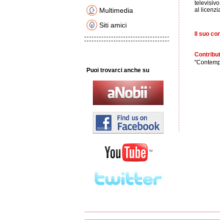
televisiv
Multimedia
al licenz
Siti amici
Il suo co
Contribut
"Contempo
Puoi trovarci anche su