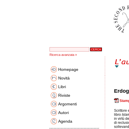
Ricerca avanzata »
Homepage
Novità
Libri
Erdog
Riviste
Stamp
Argomenti
Scrittore
Autori
libro
Isla
in virtù 
Agenda
di reclusi
sollevand