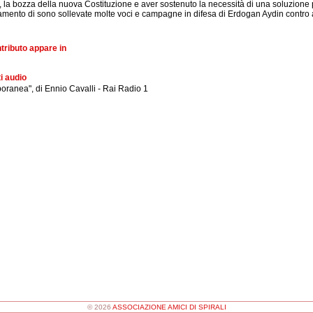
o, la bozza della nuova Costituzione e aver sostenuto la necessità di una soluzione 
iamento di sono sollevate molte voci e campagne in difesa di Erdogan Aydin contro a
ntributo appare in
i audio
ranea", di Ennio Cavalli - Rai Radio 1
© 2026
ASSOCIAZIONE AMICI DI SPIRALI