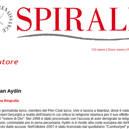
Chi siamo
|
Dove siamo
|
R
an Aydin
a Biografia
 e giornalista turco, membro del Pen Club turco, vive e lavora a Istanbul, dove è nat
miyet Gerçeği
(La realtà dell'islam) in cui critica la religione islamica per il suo effett
del "volere di Dio". Nel 1996 è stato processato con l'accusa di aver denigrato la re
one, commutato poi in pena pecuniaria. Aydin si è rivolto alla corte europea dei dirit
olo dalle accuse. Nell'ottobre 2007 è stato licenziato dal quotidiano "Cumhuriyet" per