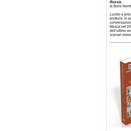
Russia
di Boris Nem
Lucido e prec
profezie, in q
conversazion
Mosca nel 20
dell’ultimo v
scenari immed
------------------