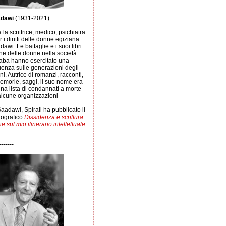
adawi
(1931-2021)
a la scrittrice, medico, psichiatra
r i diritti delle donne egiziana
awi. Le battaglie e i suoi libri
one delle donne nella società
raba hanno esercitato una
uenza sulle generazioni degli
nni. Autrice di romanzi, racconti,
morie, saggi, il suo nome era
na lista di condannati a morte
lcune organizzazioni
aadawi, Spirali ha pubblicato il
iografico
Dissidenza e scrittura.
 sul mio itinerario intellettuale
-------