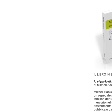
IL LIBRO IN
Io vi parlo di 
di Mikheil Sa
Mikheil Saakas
un ospedale p
familiari denu
mercurio nel 
trasferimento 
pubblicato da