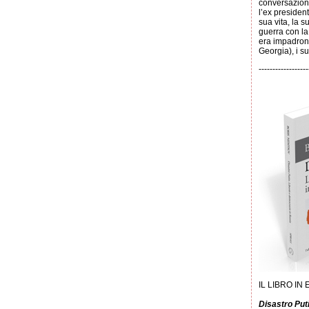
conversazio
l’ex presiden
sua vita, la s
guerra con la
era impadroni
Georgia), i su
------------------
IL LIBRO IN
Disastro Put