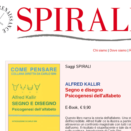
Chi siamo
|
Dove siamo
|
R
Saggi SPIRALI
ALFRED KALLIR
Segno e disegno
Psicogenesi dell'alfabeto
E-Book, € 9,90
Questo libro narra la storia dell'alfabeto. Una st
dell'incredibile. Alfred Kallir ce la illustra a parti
attraverso un confronto magistrale con tutti i sis
dall'uomo. Il risultato è stupefacente e tale da
sulla scrittura. Introduzione di Carlo Sini.