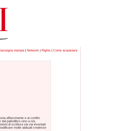
assegna stampa
|
Network
|
Rights
|
Come acquistare
oria affascinante e ai confini
re dal paleolitico sino a noi,
temi di scrittura via via inventati
 modificare molte abituali credenze