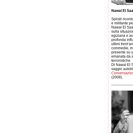
Nawal El Sa
Spirali ricord
e militante pe
Nawal El Saad
sulla situazi
egiziana e a
profonda infl
ultimi trent’a
commedie, me
presente su u
emanata da a
terroristiche.
Di Nawal El S
saggio autob
Conversazione
(2008).
------------------