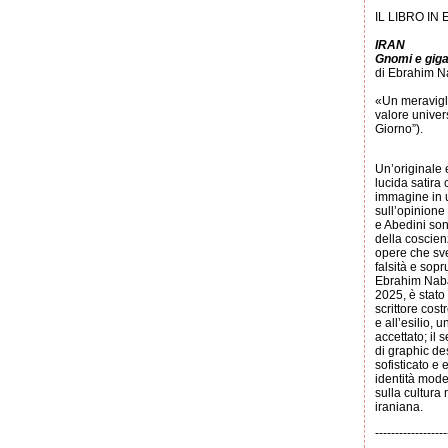
IL LIBRO IN
IRAN
Gnomi e giga
di Ebrahim N
«Un meravigli
valore univer
Giorno”).
Un
’originale 
lucida satira 
immagine in u
sull’opinione
e Abedini son
della coscienz
opere che sve
falsità e sopr
Ebrahim Nabav
2025, è stato
scrittore cost
e all’esilio, 
accettato; il
di graphic des
sofisticato e 
identità mode
sulla cultura
iraniana.
------------------