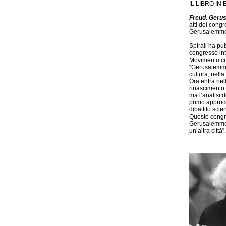
IL LIBRO IN
Freud. Gerus
atti del cong
Gerusalemm
Spirali ha pub
congresso in
Movimento ci
“Gerusalemme 
cultura, nell
Ora entra nel
rinascimento.
ma l’analisi d
primo approcc
dibattito scie
Questo congre
Gerusalemme.
un’altra città”.
------------------