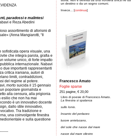
storia. Non è definita da una frontiera unica né da
un destino o da un sogno comuni.
 EVIDENZA
Invece... [
continua
]
nti, paradossi e malintesi
abavi e Reza Abedini
oso assortimento di aforismi di
sale» (Anna Mangiarotti,
“Il
e sofisticata opera visuale, una
civile che integra parola, grafia e
n volume unico, di forte impatto
 pubblica internazionale. Nabavi
o due importanti rappresentanti
a critica iraniana, autori di
lano limiti, contraddizioni,
usi del regime al potere.
Francesco Amato
i, morto suicida il 15 gennaio
Foglie sparse
 un popolare giornalista e
251 pagine, € 20,00
retto alla censura, alla prigionia
Libro di poesie di Francesco Amato.
un esilio che non ha mai
La finestra si spalanca
 secondo è un innovativo docente
ign, dallo stile innovativo,
sullo Ionio.
evocativo. Tra tradizione e
Incanto del perlaceo
rna, una coinvolgente finestra
 mediorientale e sulla questione
lucore antelucano,
del sole che nasce dal mare
-------
nasce dal mare cilestro