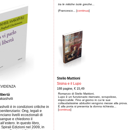
tra le mitiche isole greche...
(Francesco... [
continua
]
Stelio Mattioni
Sisina e il Lupo
 EVIDENZA
188 pagine, € 15,49
Romanzo di Stelio Mattioni.
libertà
Lupo è un funzionario riservato, scrupoloso,
akashvili
impeccabile. Fino al giorno in cui le sue
collaudatissime abitudini vengono messe alla prova.
hvili è in condizioni critiche in
E alla porta si presenta la donna richiesta...
[
continua
]
enitenziario: Ong, legali e
nciano livelli eccezionali di
sangue e chiedono il
all’estero. In questo libro,
 Spirali Edizioni nel 2009, in