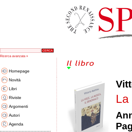
Ricerca avanzata »
Homepage
Novità
Vit
Libri
La 
Riviste
Argomenti
An
Autori
Pag
Agenda