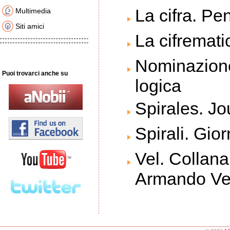
La cifra. Pen
Multimedia
Siti amici
La cifremati
Nominazione
Puoi trovarci anche su
logica
Spirales. Jo
Spirali. Gio
Vel. Collana 
Armando Ver