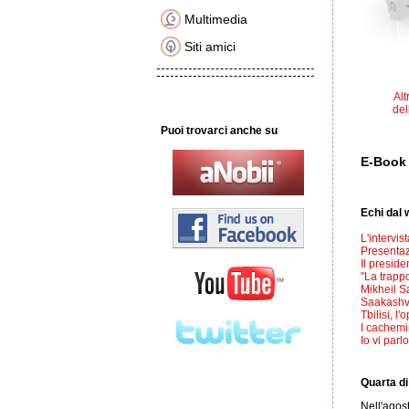
Multimedia
Siti amici
Alt
del
Puoi trovarci anche su
E-Boo
Echi dal
L'intervis
Presentaz
Il presid
"La trapp
Mikheil 
Saakashvi
Tbilisi, l
I cachemir
Io vi parlo
Quarta di
Nell'agos