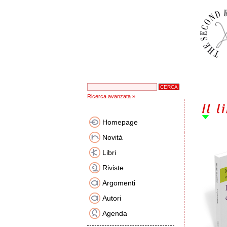
Ricerca avanzata »
Homepage
Novità
Libri
Riviste
Argomenti
Autori
Agenda