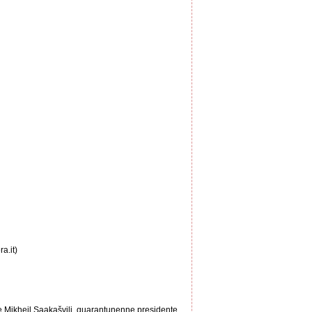
a.it)
ale Mikheil Saakašvili, quarantunenne presidente