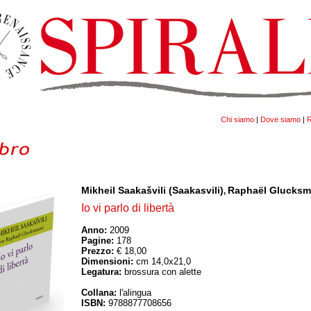
Chi siamo
|
Dove siamo
|
R
Mikheil Saakašvili (Saakasvili)
Raphaël Glucks
,
Io vi parlo di libertà
Anno:
2009
Pagine:
178
Prezzo:
€ 18,00
Dimensioni:
cm 14,0x21,0
Legatura:
brossura con alette
Collana:
l'alingua
ISBN:
9788877708656