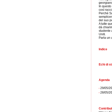
georgian
In questo
così racco
Perché Sa
semplicem
del suo p
A tutte q
dà chiari
studente a
Uniti.
Parla un u
Indice
Echi di 
Agenda
29/05/200
•
28/05/200
•
Contribut