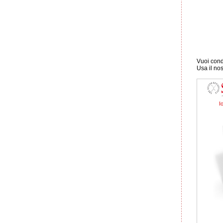
Vuoi condi
Usa il no
I