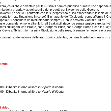
o.
 libro, colui che è diventato per la Russia il nemico pubblico numero uno risponde 
nta della propria vita, dei sogni e dei progetti per l'avvenire della Georgia.
akašvili ha scelto il confronto con la superpotenza russa attaccando l'Ossezia de
ente fermato l'invasione in corso? È un agente dell'Occidente, come afferma il C
opolo? Si considera un rivoluzionario sempre? E chi è davvero Vladimir Putin?
ueste domande, e molte altre, Mikheil Saakašvili risponde senza tergiversare: fa rive
menti sui legami con Israele, con George W. Bush, con George Soros e con la Cia; rip
 Kiev e a Tbilisi; informa sulla Rivoluzione delle rose; fa sentire l'emozione e la sor
omo intriso dei valori e delle tradizioni occidentali, con una libertà ben rara in un c
stampa
9 - Dibattito intorno al libro
Io vi parlo di libertà
9 - Dibattito intorno al libro
Io vi parlo di libertà
i video