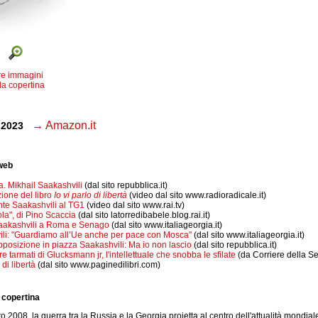
re immagini
la copertina
→ Amazon.it
k 2023
 web
ta. Mikhail Saakashvili
(dal sito repubblica.it)
ione del libro
Io vi parlo di libertà
(video dal sito www.radioradicale.it)
ente Saakashvili al TG1
(video dal sito www.rai.tv)
ola", di Pino Scaccia
(dal sito latorredibabele.blog.rai.it)
Saakashvili a Roma e Senago
(dal sito www.italiageorgia.it)
li: "Guardiamo all’Ue anche per pace con Mosca"
(dal sito www.italiageorgia.it)
'opposizione in piazza Saakashvili: Ma io non lascio
(dal sito repubblica.it)
e tarmati di Glucksmann jr, l'intellettuale che snobba le sfilate
(da Corriere della Ser
 di libertà
(dal sito www.paginedilibri.com)
 copertina
to 2008, la guerra tra la Russia e la Georgia proietta al centro dell'attualità mondi