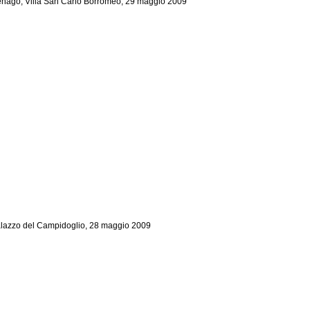
nago, Villa San Carlo Borromeo, 29 maggio 2009
lazzo del Campidoglio, 28 maggio 2009