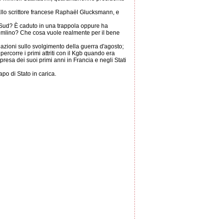
allo scrittore francese Raphaël Glucksmann, e
l Sud? È caduto in una trappola oppure ha
remlino? Che cosa vuole realmente per il bene
lazioni sullo svolgimento della guerra d'agosto;
ercorre i primi attriti con il Kgb quando era
presa dei suoi primi anni in Francia e negli Stati
apo di Stato in carica.