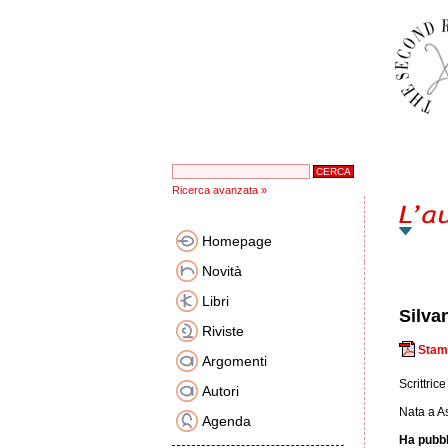
Ricerca avanzata »
Homepage
Novità
Libri
Silva
Riviste
Stam
Argomenti
Scrittric
Autori
Nata a A
Agenda
Ha pubbl