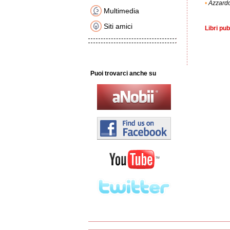
•
Azzardo.
Multimedia
Siti amici
Libri pub
Puoi trovarci anche su