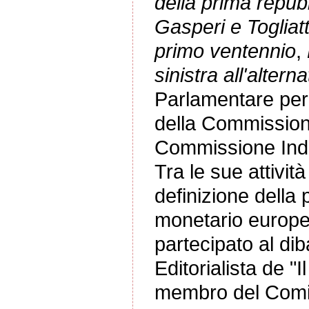
della prima repubb
Gasperi e Togliatt
primo ventennio
,
sinistra all'alterna
Parlamentare per t
della Commissione
Commissione Indu
Tra le sue attività
definizione della 
monetario europeo
partecipato al diba
Editorialista de "
membro del Comita