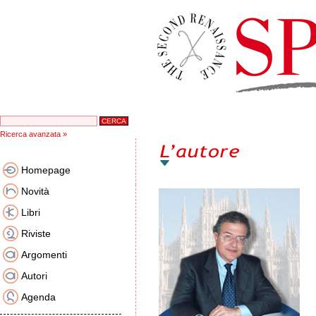
Ricerca avanzata »
Homepage
Novità
Libri
Riviste
Argomenti
Autori
Agenda