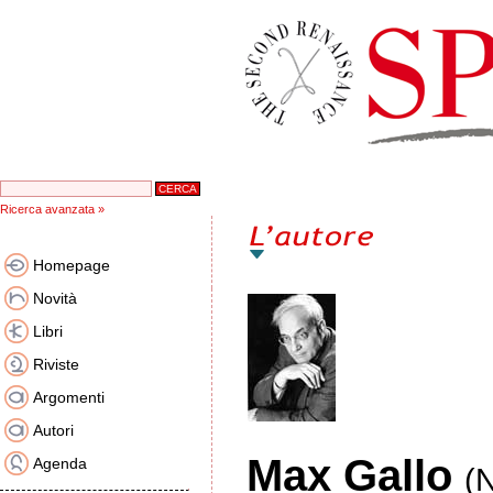
Ricerca avanzata »
Homepage
Novità
Libri
Riviste
Argomenti
Autori
Max Gallo
Agenda
(N