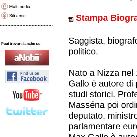
Multimedia
Stampa Biogra
Siti amici
Saggista, biografo
Puoi trovarci anche su
politico.
Nato a Nizza nel 1
Gallo è autore di p
studi storici. Prof
Masséna poi ordina
deputato, ministr
parlamentare eur
Max Gallo è autor