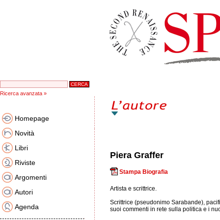
Ricerca avanzata »
Homepage
Novità
Libri
Piera Graffer
Riviste
Stampa Biografia
Argomenti
Artista e scrittrice.
Autori
Scrittrice (pseudonimo Sarabande), pacifist
Agenda
suoi commenti in rete sulla politica e i nu