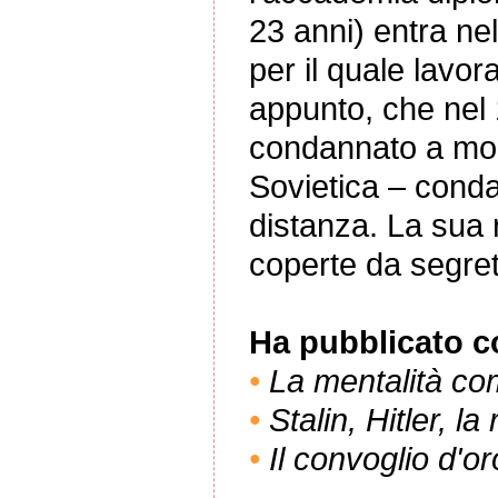
23 anni) entra nel 
per il quale lavo
appunto, che nel 
condannato a mor
Sovietica – conda
distanza. La sua 
coperte da segret
Ha pubblicato co
•
La mentalità co
•
Stalin, Hitler, l
•
Il convoglio d'o