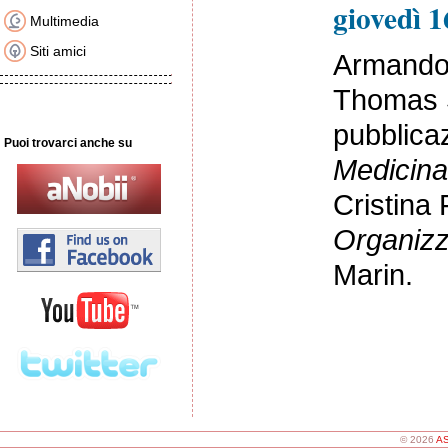
giovedì 
Multimedia
Siti amici
Armando V
Thomas S
pubblica
Puoi trovarci anche su
Medicina 
Cristina 
Organizz
Marin.
© 2026
AS