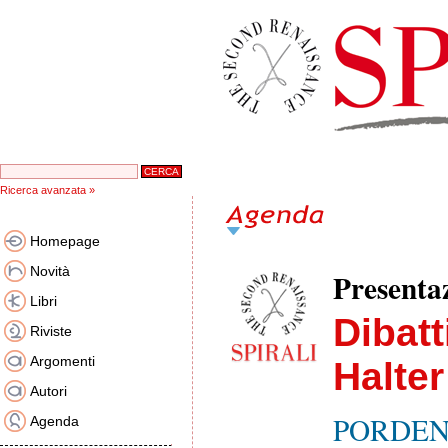
Ricerca avanzata »
Homepage
Novità
Presentaz
Libri
Dibatt
Riviste
Argomenti
Halte
Autori
PORDENON
Agenda