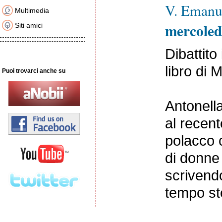
V. Emanue
Multimedia
mercoled
Siti amici
Dibattito
libro di 
Puoi trovarci anche su
Antonella
al recen
polacco 
di donne 
scrivendo
tempo st