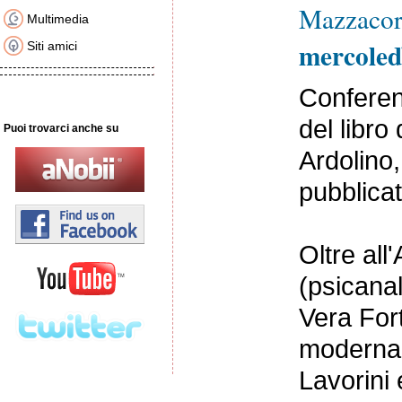
Mazzacora
Multimedia
mercoled
Siti amici
Conferen
del libro
Puoi trovarci anche su
Ardolino
pubblicat
Oltre all
(psicanal
Vera Fort
moderna 
Lavorini 