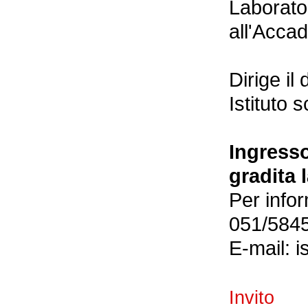
Laborator
all'Accad
Dirige il
Istituto 
Ingresso
gradita 
Per infor
051/584
E-mail: 
Invito