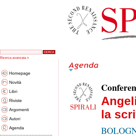
Ricerca avanzata »
Homepage
Novità
Confere
Libri
Angel
Riviste
Argomenti
la scri
Autori
BOLOGNA,
Agenda