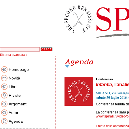
Ricerca avanzata »
Homepage
Novità
Conferenza
Infantia
, l’anal
Libri
MILANO, via Gonzaga
Riviste
sabato 30 luglio 2016
,
Argomenti
Conferenza tenuta d
Autori
La conferenza sarà pu
www.spirali.it/video/
Agenda
Il testo della conferenza