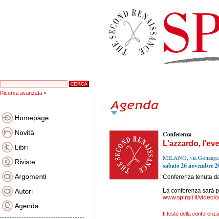
Ricerca avanzata »
Homepage
Novità
Conferenza
L’azzardo, l’eve
Libri
MILANO, via Gonzaga
Riviste
sabato 26 novembre 2
Argomenti
Conferenza tenuta d
Autori
La conferenza sarà pu
www.spirali.it/video/
Agenda
Il testo della conferenza