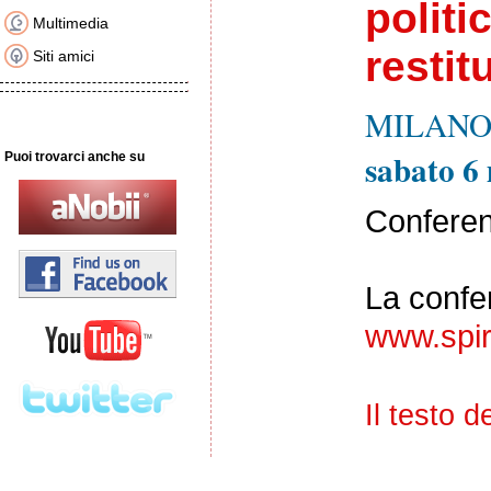
politi
Multimedia
restit
Siti amici
MILANO, 
sabato 6
Puoi trovarci anche su
Conferen
La confe
www.spira
Il testo 