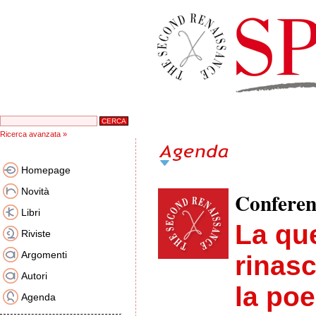
Ricerca avanzata »
Homepage
Novità
Confere
Libri
La que
Riviste
Argomenti
rinasc
Autori
la poe
Agenda