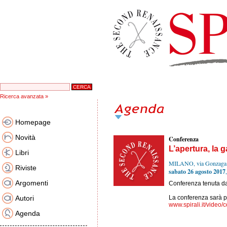
Ricerca avanzata »
Homepage
Novità
Conferenza
L’apertura, la 
Libri
MILANO, via Gonzaga
Riviste
sabato 26 agosto 2017
Argomenti
Conferenza tenuta d
Autori
La conferenza sarà pu
www.spirali.it/video/
Agenda