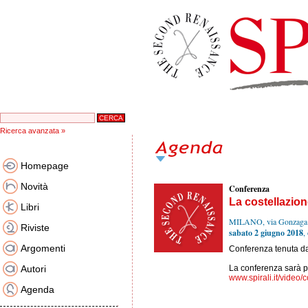
Ricerca avanzata »
Homepage
Novità
Conferenza
La costellazion
Libri
MILANO, via Gonzaga
Riviste
sabato 2 giugno 2018
,
Argomenti
Conferenza tenuta d
Autori
La conferenza sarà pu
www.spirali.it/video/
Agenda