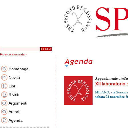
Ricerca avanzata »
Homepage
Novità
Appuntamento di cifr
XII laboratorio s
Libri
MILANO, via Gonzaga
Riviste
sabato 24 novembre 2
Argomenti
Autori
Agenda