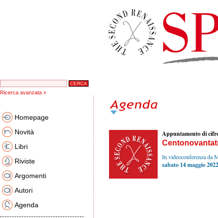
Ricerca avanzata »
Homepage
Novità
Appuntamento di cifr
Centonovantatre
Libri
In videoconferenza da
Riviste
sabato 14 maggio 202
Argomenti
Autori
Agenda