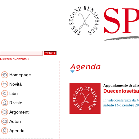
Ricerca avanzata »
Homepage
Novità
Appuntamento di cifr
Duecentosettant
Libri
In videoconferenza da
Riviste
sabato 16 dicembre 2
Argomenti
Autori
Agenda