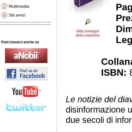
Pag
Multimedia
Siti amici
Pre
Dim
Altre immagini
della copertina
Leg
Puoi trovarci anche su
Collan
ISBN:
Le notizie del dia
disinformazione uti
due secoli di inf