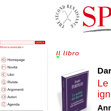
Ricerca avanzata »
Homepage
Novità
Dar
Libri
Le 
Riviste
Argomenti
ign
Autori
Agenda
An