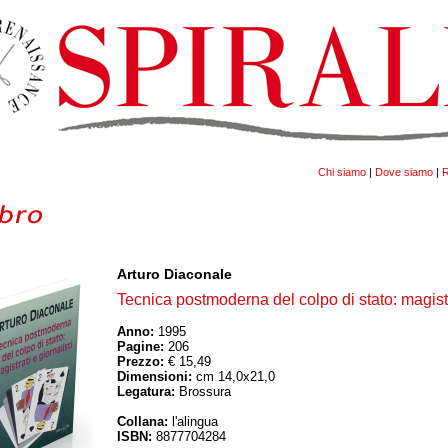
Chi siamo
|
Dove siamo
|
R
Arturo Diaconale
Tecnica postmoderna del colpo di stato: magistra
Anno:
1995
Pagine:
206
Prezzo:
€ 15,49
Dimensioni:
cm 14,0x21,0
Legatura:
Brossura
Collana:
l'alingua
ISBN:
8877704284