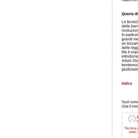
Quarta di
Le tecnich
delle barr
rivoluzio
In partico
grandi me
un bizzarr
delle legg
Ma è espor
introdurre
Arturo Dia
trentennio
giudiziari
Indice
Vuoi condi
Usa il no
Tecnica 
stato: