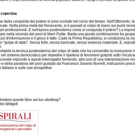
 copertina
e della conquista del potere si sono evolute nel corso del tempo. Nell'Ottocento, la
icate. Nella prima metà del Novecento, si è passati al colpo di mano sui punti nevral
nari professionisti. E nell'epoca postmoderna come si conquista il potere? La rispost
lare nella vicenda del pool di Mani Pulite. Basta una giusta combinazione tra gruppi d
zzi d'informazione e il gioco è fatto. Cade la Prima Repubblica, si condiziona la nas
o "golpe di stato". Senza folle, senza barricate, senza violenza materiale. E, soprat
i.
tabile la tecnica postmoderna del colpo di stato che ha consentito la rivoluzione med
 nel sistema democratico per impedire il ripetersi di fenomeni golpisti sotto l'incalza
conale risponde a questi interrogativi fornendo, alla luce di una interpretazione non
 e della parabola del pool guidato da Francesco Saverio Borrelli, indicazioni precise
o italiano e sulle sue prospettive.
videre questo libro sul tuo sito/blog?
stro Widget!
postmoderna del colpo di
 magistrati e giornalisti