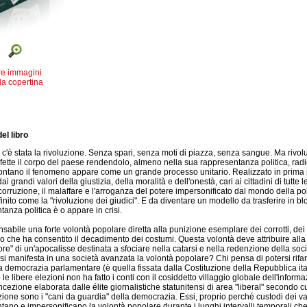
re immagini
la copertina
el libro
'è stata la rivoluzione. Senza spari, senza moti di piazza, senza sangue. Ma rivoluzio
a fette il corpo del paese rendendolo, almeno nella sua rappresentanza politica, ra
lontano il fenomeno appare come un grande processo unitario. Realizzato in prima p
ai grandi valori della giustizia, della moralità e dell'onestà, cari ai cittadini di tutt
 corruzione, il malaffare e l'arroganza del potere impersonificato dal mondo della po
inito come la "rivoluzione dei giudici". E da diventare un modello da trasferire in blo
anza politica è o appare in crisi.
sabile una forte volontà popolare diretta alla punizione esemplare dei corrotti, dei c
 che ha consentito il decadimento dei costumi. Questa volontà deve attribuire alla c
re" di un'apocalisse destinata a sfociare nella catarsi e nella redenzione della soci
 manifesta in una società avanzata la volontà popolare? Chi pensa di potersi rifare a
a democrazia parlamentare (è quella fissata dalla Costituzione della Repubblica itali
 le libere elezioni non ha fatto i conti con il cosiddetto villaggio globale dell'informa
cezione elaborata dalle élite giornalistiche statunitensi di area "liberal" secondo cui,
ione sono i "cani da guardia" della democrazia. Essi, proprio perché custodi dei val
tano e impersonificano la volontà popolare durante i lunghi intervalli temporali che