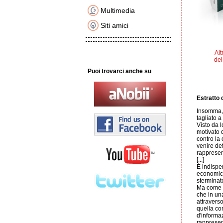
Multimedia
Siti amici
Alt
del
Puoi trovarci anche su
Estratto d
Insomma, c
tagliato 
Visto da 
motivato d
contro la
venire def
rappresent
[...]
È indispen
economico
sterminato
Ma come si
che in un
attraverso
quella con
d'informaz
rappresen