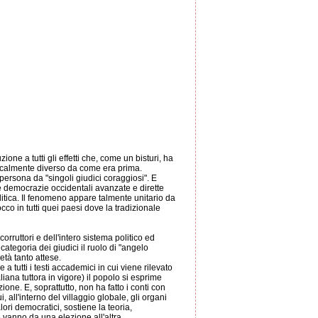
ne a tutti gli effetti che, come un bisturi, ha
dicalmente diverso da come era prima.
ersona da "singoli giudici coraggiosi". E
e le democrazie occidentali avanzate e dirette
litica. Il fenomeno appare talmente unitario da
cco in tutti quei paesi dove la tradizionale
orruttori e dell'intero sistema politico ed
ategoria dei giudici il ruolo di "angelo
età tanto attese.
 tutti i testi accademici in cui viene rilevato
ana tuttora in vigore) il popolo si esprime
zione. E, soprattutto, non ha fatto i conti con
 all'interno del villaggio globale, gli organi
ori democratici, sostiene la teoria,
 vanno da una elezione all'altra.