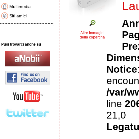
La
Multimedia
Siti amici
An
Pag
Altre immagini
della copertina
Pre
Puoi trovarci anche su
Dimens
Notice
encoun
/var/w
line
20
21,0
Legatu