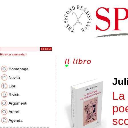
Ricerca avanzata »
Homepage
Novità
Jul
Libri
La 
Riviste
Argomenti
poe
Autori
sco
Agenda