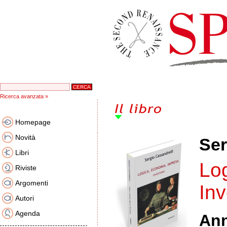
Ricerca avanzata »
Homepage
Novità
Ser
Libri
Lo
Riviste
Argomenti
Inv
Autori
Agenda
An