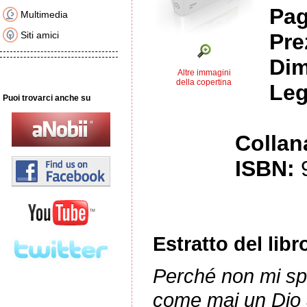
Pag
Multimedia
Siti amici
Pre
Dim
Altre immagini
della copertina
Leg
Puoi trovarci anche su
Collan
ISBN:
Estratto del libr
Perché non mi spi
come mai un Dio an