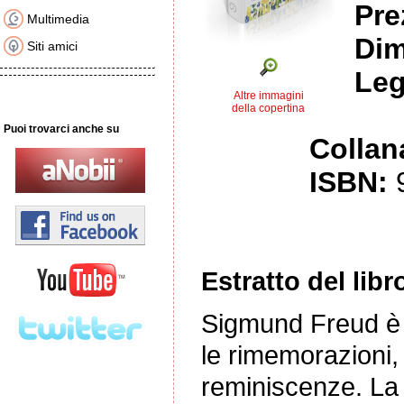
Pre
Multimedia
Dim
Siti amici
Leg
Altre immagini
della copertina
Puoi trovarci anche su
Collan
ISBN:
Estratto del libr
Sigmund Freud è n
le rimemorazioni, 
reminiscenze. La 