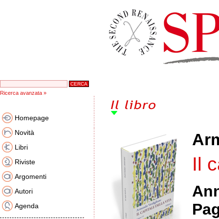
Ricerca avanzata »
Homepage
Novità
Arm
Libri
Il 
Riviste
Argomenti
An
Autori
Pag
Agenda