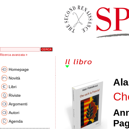
Ricerca avanzata »
Homepage
Novità
Ala
Libri
Che
Riviste
Argomenti
An
Autori
Pag
Agenda