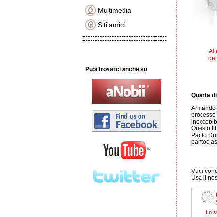
Multimedia
Siti amici
Alt
del
Puoi trovarci anche su
Quarta di
Armando V
processo 
ineccepib
Questo lib
Paolo Dura
pantoclast
Vuoi condi
Usa il no
Lo sta