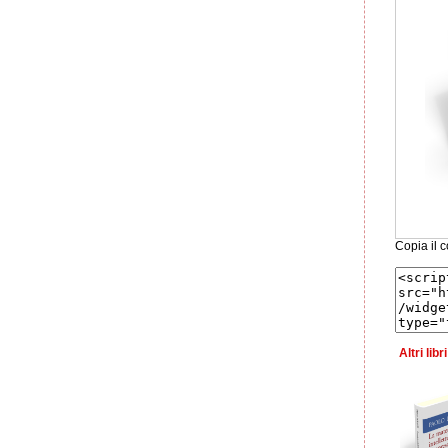
Copia il c
Altri lib