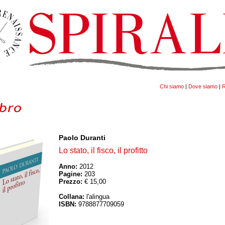
Chi siamo
|
Dove siamo
|
R
Paolo Duranti
Lo stato, il fisco, il profitto
Anno:
2012
Pagine:
203
Prezzo:
€ 15,00
Collana:
l'alingua
ISBN:
9788877709059