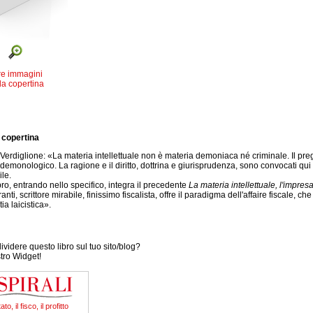
re immagini
la copertina
 copertina
erdiglione: «La materia intellettuale non è materia demoniaca né criminale. Il pregi
demonologico. La ragione e il diritto, dottrina e giurisprudenza, sono convocati qui
ile.
ro, entrando nello specifico, integra il precedente
La materia intellettuale, l'impresa,
nti, scrittore mirabile, finissimo fiscalista, offre il paradigma dell'affaire fiscale, che 
ia laicistica».
videre questo libro sul tuo sito/blog?
stro Widget!
to, il fisco, il profitto