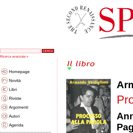
Ricerca avanzata »
Homepage
Novità
Arm
Libri
Pro
Riviste
Argomenti
An
Autori
Pag
Agenda