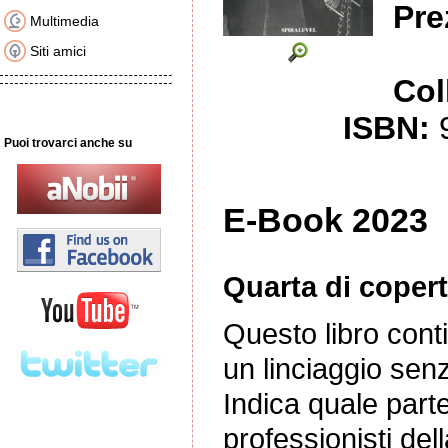
Pre
Multimedia
Siti amici
Col
ISBN:
Puoi trovarci anche su
E-Book 202
Quarta di copert
Questo libro cont
un linciaggio senz
Indica quale parte
professionisti del