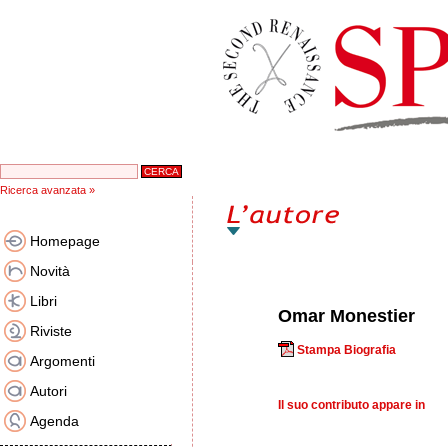
Ricerca avanzata »
Homepage
Novità
Libri
Omar Monestier
Riviste
Stampa Biografia
Argomenti
Autori
Il suo contributo appare in
Agenda