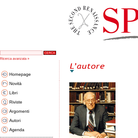
Ricerca avanzata »
Homepage
Novità
Libri
Riviste
Argomenti
Autori
Agenda