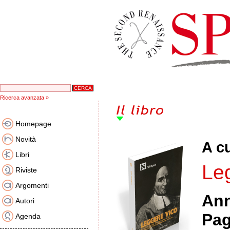
Ricerca avanzata »
Homepage
Novità
A c
Libri
Le
Riviste
Argomenti
An
Autori
Pag
Agenda