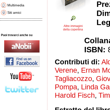
Pre
Multimedia
Dim
Siti amici
Leg
Altre immagini
della copertina
Puoi trovarci anche su
Collan
ISBN:
Contributi di:
Al
Verene
,
Ernan Mc
Tagliacozzo
,
Giov
Pompa
,
Linda Ga
Harold Fisch
,
Tim
Estratto del libr