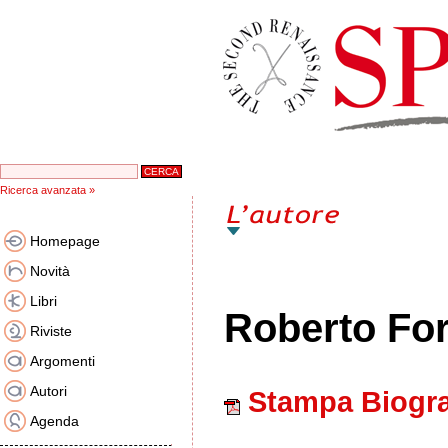
Ricerca avanzata »
Homepage
Novità
Libri
Roberto Fo
Riviste
Argomenti
Autori
Stampa Biogra
Agenda