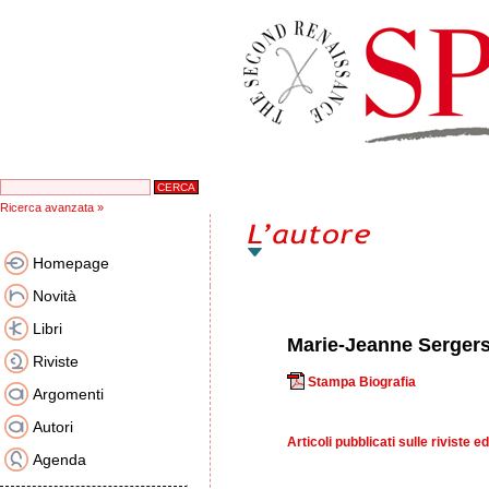
Ricerca avanzata »
Homepage
Novità
Libri
Marie-Jeanne Serger
Riviste
Stampa Biografia
Argomenti
Autori
Articoli pubblicati sulle riviste ed
Agenda