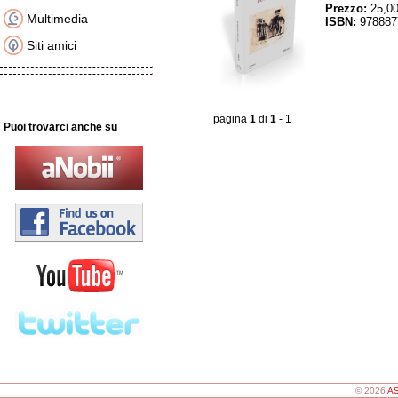
Prezzo:
25,0
Multimedia
ISBN:
978887
Siti amici
pagina
1
di
1
- 1
Puoi trovarci anche su
© 2026
AS