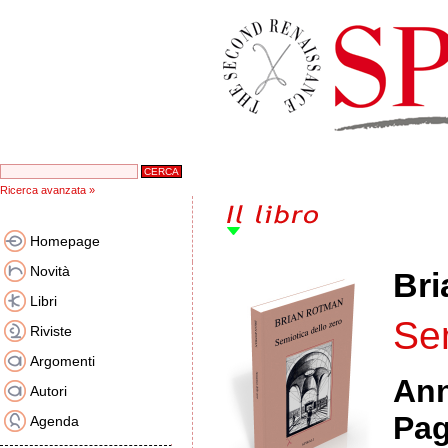
Ricerca avanzata »
Homepage
Novità
Br
Libri
Sem
Riviste
Argomenti
An
Autori
Pag
Agenda