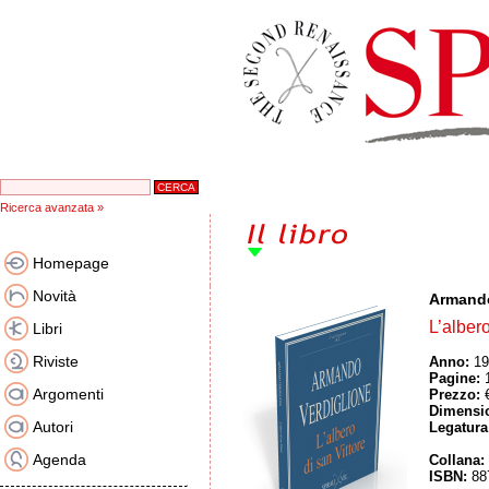
Ricerca avanzata »
Homepage
Novità
Armando
L’albero
Libri
Riviste
Anno:
19
Pagine:
Argomenti
Prezzo:
€
Dimensio
Autori
Legatura
Agenda
Collana:
ISBN:
88