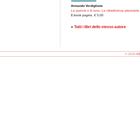
Armando Verdiglione
La quercia e la luna. La cittadinanza planetaria
E-book pagine, € 5,00
»
Tutti i libri dello stesso autore
© 2026
AS