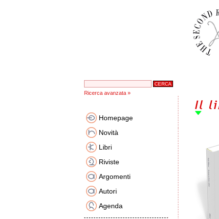
Ricerca avanzata »
Homepage
Novità
Libri
Riviste
Argomenti
Autori
Agenda