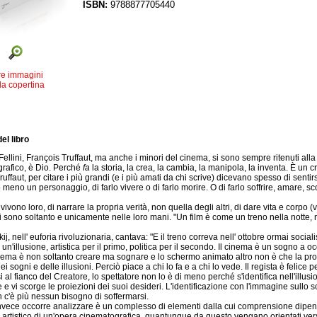
ISBN:
9788877705440
re immagini
la copertina
el libro
ellini, François Truffaut, ma anche i minori del cinema, si sono sempre ritenuti alla 
rafico, è Dio. Perché
fa
la storia, la crea, la cambia, la manipola, la inventa. È un 
Truffaut, per citare i più grandi (e i più amati da chi scrive) dicevano spesso di sentirsi 
meno un personaggio, di farlo vivere o di farlo morire. O di farlo soffrire, amare, 
ivono loro, di narrare la propria verità, non quella degli altri, di dare vita e corpo 
ni sono soltanto e unicamente nelle loro mani. "Un film è come un treno nella notte
j, nell' euforia rivoluzionaria, cantava: "E il treno correva nell' ottobre ormai social
i un'illusione, artistica per il primo, politica per il secondo. Il cinema è un sogno a o
inema è non soltanto creare ma sognare e lo schermo animato altro non è che la proie
ei sogni e delle illusioni. Perciò piace a chi lo fa e a chi lo vede. Il regista è felice
al fianco del Creatore, lo spettatore non lo è di meno perché s'identifica nell'illusio
 e vi scorge le proiezioni dei suoi desideri. L'identificazione con l'immagine sull
n c'è più nessun bisogno di soffermarsi.
nvece occorre analizzare è un complesso di elementi dalla cui comprensione dipe
e artistico di un'opera cinematografica, quantunque da questo vengano orientati vers