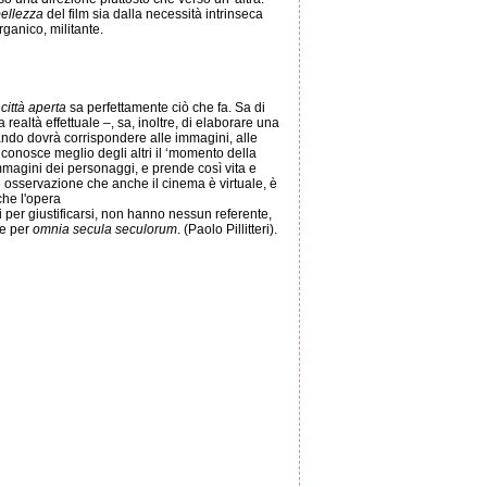
ellezza
del film sia dalla necessità intrinseca
rganico, militante.
ittà aperta
sa perfettamente ciò che fa. Sa di
realtà effettuale –, sa, inoltre, di elaborare una
ando dovrà corrispondere alle immagini, alle
, conosce meglio degli altri il ‘momento della
 immagini dei personaggi, e prende così vita e
le osservazione che anche il cinema è virtuale, è
 che l'opera
i per giustificarsi, non hanno nessun referente,
re per
omnia secula seculorum
. (Paolo Pillitteri).