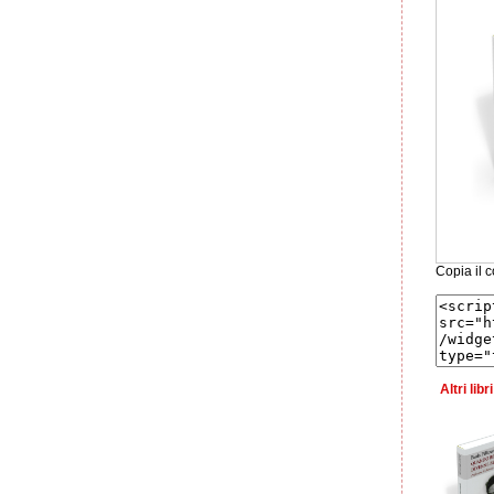
Copia il c
Altri lib