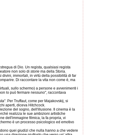
stregua di Dio. Un regista, qualsiasi regista
creatore non solo di
storie
ma della Storia.
divini, immortali, in virtù della possibilità di far
scomparire. Di raccontare la vita non come è, ma
(virtuali, sullo schermo) a persone e avvenimenti i
, non lo può fermare nessuno", raccontava
ista". Per Truffaut, come per Majakovskij, si
cchi aperti, diceva Hitchcock.
zione del sogno, dell'illusione. Il cinema è la
 perché realizza le sue ambizioni artistiche
ne dell'immagine filmica, la fa propria, vi
o schermo è un processo psicologico ed emotivo
ndono quei giudizi che nulla hanno a che vedere
o una direzione piuttosto che verso un' altra.