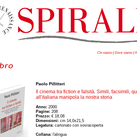
Chi siamo
|
Dove siamo
|
R
Paolo Pillitteri
Il cinema tra fiction e falsità. Simili, facsimili, 
all'italiana manipola la nostra storia
Anno:
2000
Pagine:
208
Prezzo:
€ 18,08
Dimensioni:
cm 14,0x21,5
Legatura:
cartonato con sovracoperta
Collana:
l'alingua