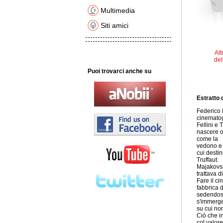
Multimedia
Siti amici
Alt
del
Puoi trovarci anche su
Estratto d
Federico F
cinematog
Fellini e 
nascere o 
come la
vedono e v
cui desti
Truffaut.
Majakovski
trattava d
Fare il c
fabbrica d
sedendosi 
s'immerge
su cui no
Ciò che i
col valor