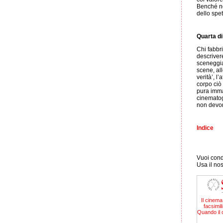
Benché ne
dello spet
Quarta di
Chi fabbri
descrivere
sceneggia
scene, al
verità’, l
corpo ciò 
pura imm
cinematogr
non devon
Indice
Vuoi condi
Usa il no
Il cinema 
facsimili
Quando il c