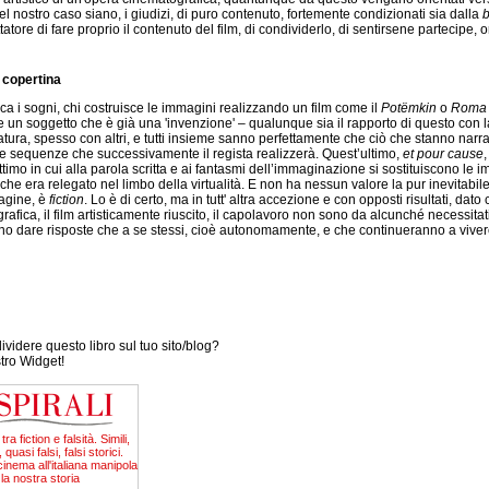
l nostro caso siano, i giudizi, di puro contenuto, fortemente condizionati sia dalla
b
tatore di fare proprio il contenuto del film, di condividerlo, di sentirsene partecipe, o
 copertina
ca i sogni, chi costruisce le immagini realizzando un film come il
Potëmkin
o
Roma c
 un soggetto che è già una 'invenzione' – qualunque sia il rapporto di questo con la 
tura, spesso con altri, e tutti insieme sanno perfettamente che ciò che stanno narr
le sequenze che successivamente il regista realizzerà. Quest’ultimo,
et pour cause
’attimo in cui alla parola scritta e ai fantasmi dell’immaginazione si sostituiscono le
che era relegato nel limbo della virtualità. E non ha nessun valore la pur inevitabi
agine, è
fiction
. Lo è di certo, ma in tutt' altra accezione e con opposti risultati, dato
afica, il film artisticamente riuscito, il capolavoro non sono da alcunché necessitat
o dare risposte che a se stessi, cioè autonomamente, e che continueranno a vive
videre questo libro sul tuo sito/blog?
stro Widget!
tra fiction e falsità. Simili,
, quasi falsi, falsi storici.
inema all'italiana manipola
la nostra storia