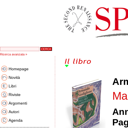
Ricerca avanzata »
Homepage
Novità
Arm
Libri
Mas
Riviste
Argomenti
An
Autori
Pag
Agenda