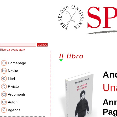
Ricerca avanzata »
Homepage
Novità
An
Libri
Un
Riviste
Argomenti
An
Autori
Pag
Agenda