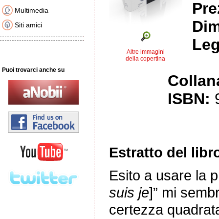
Pre
Multimedia
Dim
Siti amici
Leg
Altre immagini
della copertina
Puoi trovarci anche su
Collan
ISBN:
Estratto del libr
Esito a usare la p
suis je
]” mi sembr
certezza quadrata 