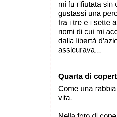
mi fu rifiutata sin
gustassi una perdi
fra i tre e i sett
nomi di cui mi ac
dalla libertà d'az
assicurava...
Quarta di copert
Come una rabbia d
vita.
Nella foto di cop