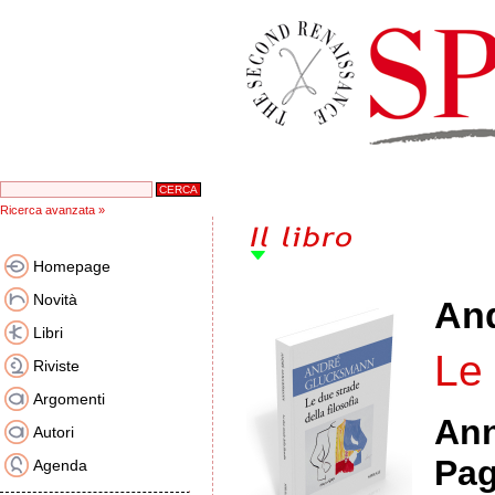
Ricerca avanzata »
Homepage
Novità
An
Libri
Le 
Riviste
Argomenti
An
Autori
Pag
Agenda