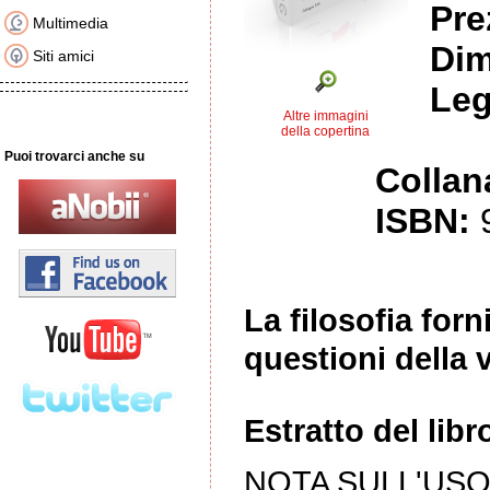
Pre
Multimedia
Dim
Siti amici
Leg
Altre immagini
della copertina
Puoi trovarci anche su
Collan
ISBN:
La filosofia forn
questioni della v
Estratto del libr
NOTA SULL'USO