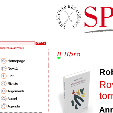
Ricerca avanzata »
Homepage
Novità
Rob
Libri
Ro
Riviste
Argomenti
tor
Autori
Agenda
An