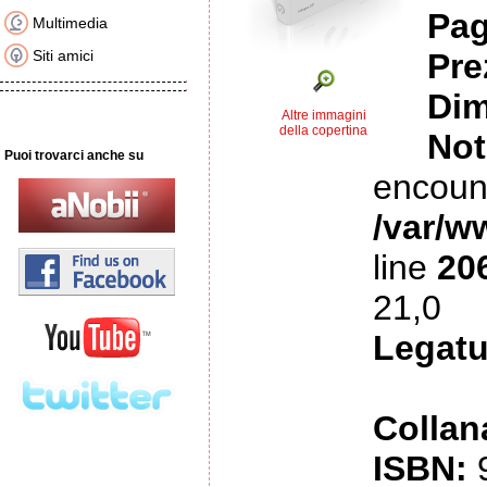
Pag
Multimedia
Siti amici
Pre
Dim
Altre immagini
della copertina
Not
Puoi trovarci anche su
encoun
/var/w
line
20
21,0
Legatu
Collan
ISBN: