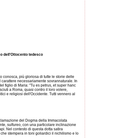
co dell'Ottocento tedesco
 conosca, più gloriosa di tutte le storie delle
 il carattere necessariamente sovrannaturale. In
l figlio di Maria: "Tu es petrus, et super hanc
ciuti a Roma, quasi contro il loro volere,
itici e religiosi dell'Occidente. Tutti vennero al
proclamazione del Dogma della Immacolata
ente, sulfureo, con una particolare inclinazione
i. Nel contesto di questa dotta satira
 che stempera in toni goliardici il nichilismo e lo