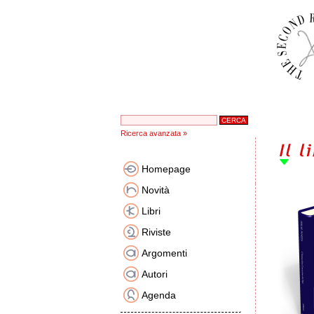
Ricerca avanzata »
Homepage
Novità
Libri
Riviste
Argomenti
Autori
Agenda