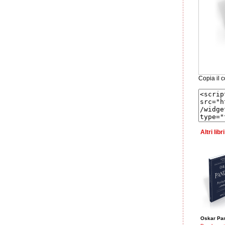
Copia il c
Altri lib
Oskar Pa