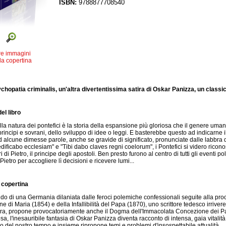
ISBN:
9788877708540
re immagini
la copertina
hopatia criminalis, un'altra divertentissima satira di Oskar Panizza, un classi
el libro
la natura dei pontefici è la storia della espansione più gloriosa che il genere umano
 principi e sovrani, dello sviluppo di idee o leggi. E basterebbe questo ad indicarne
 alcune dimesse parole, anche se gravide di significato, pronunciate dalle labbra de
ificabo ecclesiam" e "Tibi dabo claves regni coelorum", i Pontefici si videro riconos
 di Pietro, il principe degli apostoli. Ben presto furono al centro di tutti gli eventi pol
Pietro per accogliere lì decisioni e ricevere lumi...
 copertina
ndo di una Germania dilaniata dalle feroci polemiche confessionali seguite alla 
 di Maria (1854) e della Infallibilità del Papa (1870), uno scrittore tedesco irriver
tira, propone provocatoriamente anche il Dogma dell'Immacolata Concezione dei Pap
osa, l'inesauribile fantasia di Oskar Panizza diventa racconto di intensa, gaia vitalità
mo del nostro tempo e insieme ripropone temi e problemi d'insospettabile attualità.