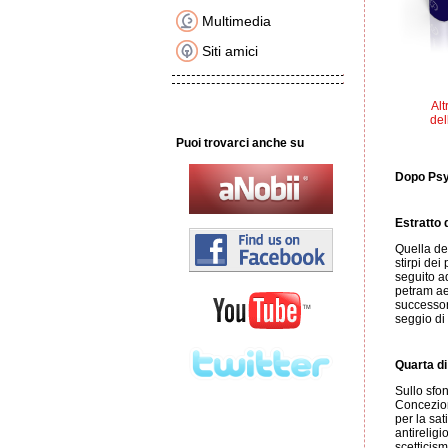
Multimedia
Siti amici
Alt
del
Puoi trovarci anche su
Dopo Psyc
Estratto d
Quella del
stirpi dei
seguito ad
petram aed
successori
seggio di 
Quarta di
Sullo sfo
Concezione
per la sa
antireligi
scetticis