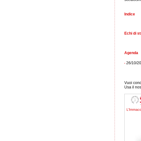
Indice
Echi di 
Agenda
26/10/201
•
Vuoi condi
Usa il no
L'Immaco