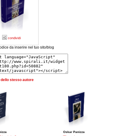
condividi
odice da inserire nel tuo sito/blog
ri dello stesso autore
nizza
Oskar Panizza