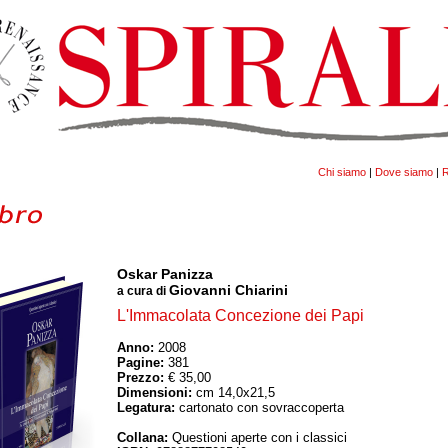
Chi siamo
|
Dove siamo
|
R
Oskar Panizza
Giovanni Chiarini
a cura di
L'Immacolata Concezione dei Papi
Anno:
2008
Pagine:
381
Prezzo:
€ 35,00
Dimensioni:
cm 14,0x21,5
Legatura:
cartonato con sovraccoperta
Collana:
Questioni aperte con i classici