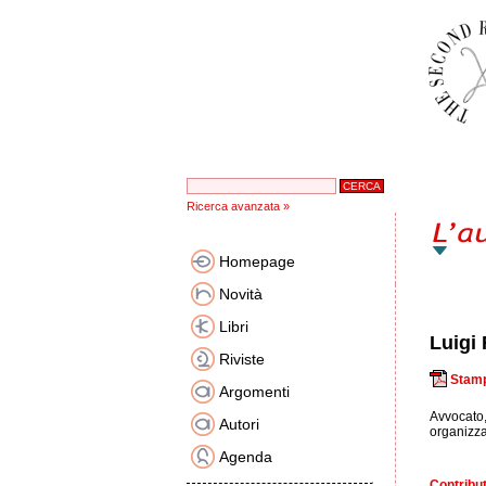
Ricerca avanzata »
Homepage
Novità
Libri
Luigi
Riviste
Stamp
Argomenti
Avvocato,
Autori
organizzat
Agenda
Contribut