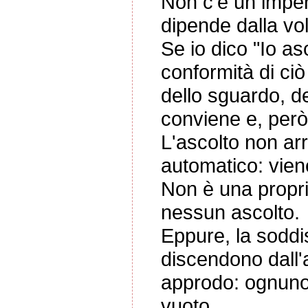
Non c'è un impera
dipende dalla vo
Se io dico "Io a
conformità di ciò
dello sguardo, de
conviene e, però,
L'ascolto non ar
automatico: vien
Non è una propri
nessun ascolto.
Eppure, la soddisf
discendono dall'
approdo: ognuno 
vuoto.