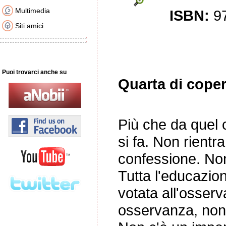
Multimedia
ISBN:
9
Siti amici
Puoi trovarci anche su
Quarta di coper
Più che da quel c
si fa. Non rientr
confessione. Non 
Tutta l'educazion
votata all'osser
osservanza, non 