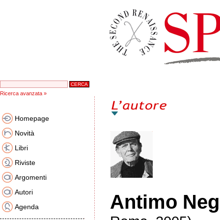
Ricerca avanzata »
Homepage
Novità
Libri
Riviste
Argomenti
Autori
Antimo Neg
Agenda