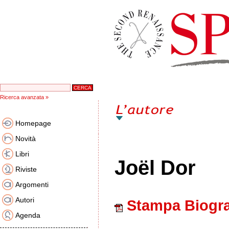
Ricerca avanzata »
Homepage
Novità
Libri
Joël Dor
Riviste
Argomenti
Autori
Stampa Biogra
Agenda