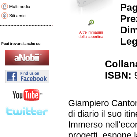
Pag
Multimedia
Siti amici
Pre
Dim
Altre immagini
della copertina
Leg
Puoi trovarci anche su
Collan
ISBN:
Giampiero Cantoni
di diario il suo it
Immerso nell'econo
progetti, espone la