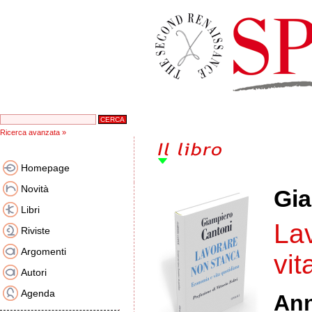
Ricerca avanzata »
Homepage
Novità
Gia
Libri
La
Riviste
Argomenti
vit
Autori
Agenda
An