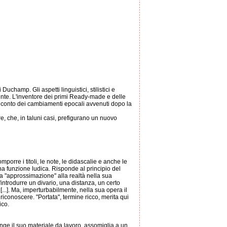
Duchamp. Gli aspetti linguistici, stilistici e
mente. L'inventore dei primi Ready-made e delle
ne conto dei cambiamenti epocali avvenuti dopo la
e, che, in taluni casi, prefigurano un nuovo
orre i titoli, le note, le didascalie e anche le
na funzione ludica. Risponde al principio del
sa "approssimazione" alla realtà nella sua
'introdurre un divario, una distanza, un certo
...]. Ma, imperturbabilmente, nella sua opera il
iconoscere. "Portata", termine ricco, merita qui
ico.
tinge il suo materiale da lavoro, assomiglia a un