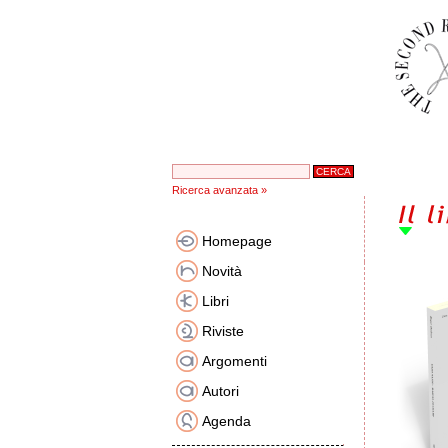
Ricerca avanzata »
Homepage
Novità
Libri
Riviste
Argomenti
Autori
Agenda