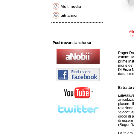
Multimedia
Siti amici
Alt
del
Puoi trovarci anche su
Roger Dado
estetici,
prime ins
morte del 
Di Enzo N
dadaismo
Estratto d
Littératur
articolaz
piacere. 
relazione 
"gioco", a
gioco di 
di essere 
(Roger D
La "pigra 