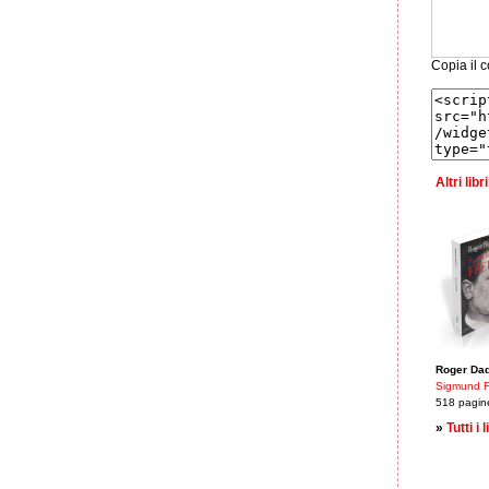
Copia il c
Altri lib
Roger Da
Sigmund 
518 pagin
»
Tutti i