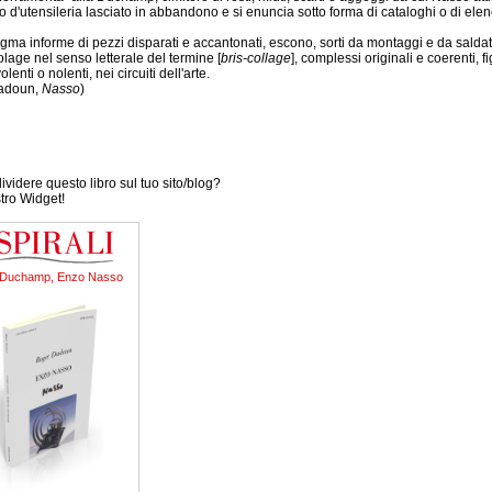
o d'utensileria lasciato in abbandono e si enuncia sotto forma di cataloghi o di elen
ma informe di pezzi disparati e accantonati, escono, sorti da montaggi e da saldatur
olage nel senso letterale del termine [
bris-collage
], complessi originali e coerenti, 
lenti o nolenti, nei circuiti dell'arte.
adoun,
Nasso
)
videre questo libro sul tuo sito/blog?
stro Widget!
 Duchamp, Enzo Nasso