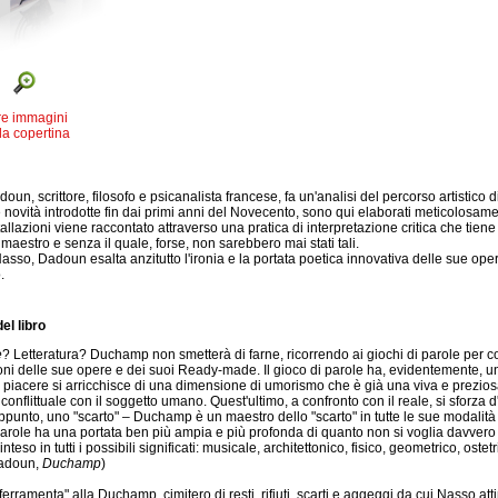
re immagini
la copertina
un, scrittore, filosofo e psicanalista francese, fa un'analisi del percorso artistico di 
 le novità introdotte fin dai primi anni del Novecento, sono qui elaborati meticolosa
tallazioni viene raccontato attraverso una pratica di interpretazione critica che tie
maestro e senza il quale, forse, non sarebbero mai stati tali.
asso, Dadoun esalta anzitutto l'ironia e la portata poetica innovativa delle sue oper
.
el libro
e
? Letteratura? Duchamp non smetterà di farne, ricorrendo ai giochi di parole per comp
ioni delle sue opere e dei suoi Ready-made. Il gioco di parole ha, evidentemente, u
Il piacere si arricchisce di una dimensione di umorismo che è già una viva e prezio
conflittuale con il soggetto umano. Quest'ultimo, a confronto con il reale, si sforza d
ppunto, uno "scarto" – Duchamp è un maestro dello "scarto" in tutte le sue modalità [
parole ha una portata ben più ampia e più profonda di quanto non si voglia davvero r
inteso in tutti i possibili significati: musicale, architettonico, fisico, geometrico, ostetr
adoun,
Duchamp
)
ferramenta" alla Duchamp, cimitero di resti, rifiuti, scarti e aggeggi da cui Nasso at