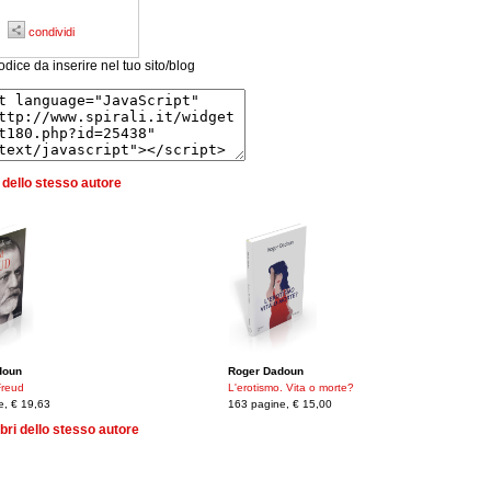
condividi
odice da inserire nel tuo sito/blog
ri dello stesso autore
doun
Roger Dadoun
Freud
L'erotismo. Vita o morte?
e, € 19,63
163 pagine, € 15,00
 libri dello stesso autore