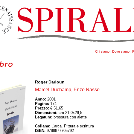
Chi siamo
|
Dove siamo
|
R
Roger Dadoun
Marcel Duchamp, Enzo Nasso
Anno:
2001
Pagine:
174
Prezzo:
€ 51,65
Dimensioni:
cm 21,0x29,5
Legatura:
brossura con alette
Collana:
L'arca. Pittura e scrittura
ISBN:
9788877705792