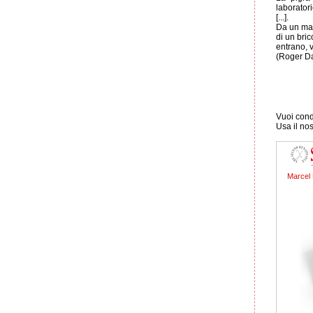
laboratori
[...].
Da un mag
di un bric
entrano, vo
(Roger D
Vuoi condi
Usa il no
Marcel