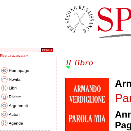
Ricerca avanzata »
Homepage
Novità
Arm
Libri
Pa
Riviste
Argomenti
An
Autori
Pag
Agenda