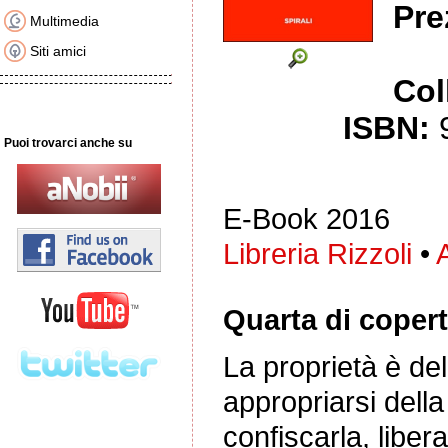
Pre
Multimedia
Siti amici
Col
ISBN:
Puoi trovarci anche su
E-Book 2016
Libreria Rizzoli
•
Quarta di copert
La proprietà è del
appropriarsi della 
confiscarla, libe